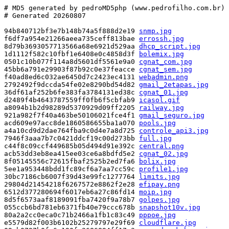
# MD5 generated by pedroMD5php (www.pedrofilho.com.br)

# Generated 20260807

94b840712bf3e7b148b74a5f888d2e19 
snmp.jpg
f6df7a954e21266aeea735ceff813bae 
errossh.jpg
8d79b3693057713566a68e6921d529aa 
dhcp_script.jpg
1d1112f582c10fbf1e6408e0c4858d3f 
bolemix.jpg
0501c10b077f114a8d5601df5561e9a0 
cgnat_com.jpg
45bb6a791e29903f87b92c0e37feacce 
cgnat_sem.jpg
f40ad8ed6c032ae6450d7c2423ec4131 
webadmin.png
2792492f9dccda54fe02e8290bd54d82 
gmail_2etapas.jpg
36df61af252b6fe383fa3784131ed38c 
cgnat_01.jpg
d2489f4b4643787559ff0fb6f5cbfab9 
icasol.gif
a8094b1b2d98289d5370929d09ff2205 
railway.jpg
921a982f7f40a463be50106021fce4f1 
gmail_seguro.jpg
acd609e97acc8de1860586655ba1a070 
pools.jpg
a4a10cd9d2dae764fba9c0d4e7a8d725 
controle_api3.jpg
7946f3aaa7b7c0421ddcf19c00d273bb 
full.jpg
c44f8c09ccf449685b05d494d91e392c 
central.png
acb53dd3eb8ea415ee03ce6a8bdfd5e2 
cgnat_02.jpg
8f05145556c72615fbaf2525b2ed7fa6 
bolix.jpg
5ee1a953448bdd1fc89cf6a7aa7cc59c 
profile1.jpg
30bc7186cb6007f39d43e99fc1277764 
limits.jpg
29804d21454218f6267572e8862f2e28 
efipay.png
6512d377280694f6017eb6a27c86fd14 
moip.jpg
8d5f6573aaf8189091fba7420f9a78b7 
golpes.jpg
055ccb6bd781eb6371fb40e79ccc678b 
snapshot10v.jpg
80a2a2cc0eca0c71b2466a1fb1c83c49 
pppoe.jpg
e5579d82f003b6102b25279797e29f69 
cloudflare.jpg