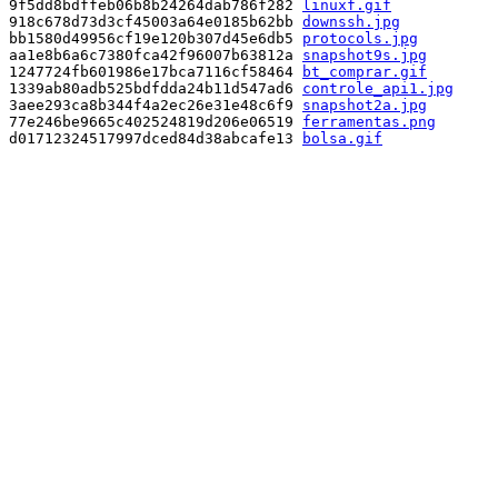
9f5dd8bdffeb06b8b24264dab786f282 
linuxf.gif
918c678d73d3cf45003a64e0185b62bb 
downssh.jpg
bb1580d49956cf19e120b307d45e6db5 
protocols.jpg
aa1e8b6a6c7380fca42f96007b63812a 
snapshot9s.jpg
1247724fb601986e17bca7116cf58464 
bt_comprar.gif
1339ab80adb525bdfdda24b11d547ad6 
controle_api1.jpg
3aee293ca8b344f4a2ec26e31e48c6f9 
snapshot2a.jpg
77e246be9665c402524819d206e06519 
ferramentas.png
d01712324517997dced84d38abcafe13 
bolsa.gif