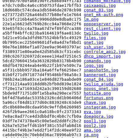
09cb0797b0fa6e190fc2686894ff17a3 
comando_mkchave.jpg
e7dc7c0dbc4a6cc850753fdae17bffb3 
caixaaqui.jpg
18d668bc574cdea3db5846de2878cb98 
cgnat_03.jpg
e273772d5726a446d577b88efe1e7664 
gnet_mk-auth.png
51c9fc216b4a65c9906dd0e8dba8c175 
lm.png
22e1a16623d5769b28cc94a7868e22f6 
pppoeserver.jpg
93e65f83cc4a78aa67d7ef89fd7ca386 
rest_client.jpg
a5bff04bffc823ba9164619f6ae813dc 
twilio.jpg
5d21ce91da3dfd9875524bbfb5c49329 
files.jpg
0b7995cec225049601dfe8a4d7ef8bd1 
gnet.jpg
90e76e1886ef1a072ee9ac96403797ac 
ssh_user.jpg
f3389371e80ea0e42d585d63cf31cebc 
controle_api2.jpg
398c6267326972dceeee134ad72516c5 
dhcp_import.jpg
5dcd27060415da3632820b83178b4b90 
comando.jpg
48dfb470244eab4e9b22f1b97e509c7a 
logo.jpg
a5f31cbbb9573ba184a6ffef66258ec7 
snapshot5n.jpg
81b0f271d971877d4f95486bf98a58c3 
bannerget.jpg
786b24a186a03ce1e846d827baabde09 
cgnat_04.jpg
cf731214aa9318dd8b2bfb0d839e1824 
twilio_ajuda.jpg
7f20e17a71693d242a3c390159d02680 
novos_gnet.jpg
5bde9df71751d0f1e5ba9a290ece7557 
hotsite.png
b6f4d78a6dac5335b2326cdd1b96406d 
fortunus.png
5a96ccf84d81377d60c8839248c63de9 
chave.jpg
d5c8b680ed8cdaa950c9effdb6260985 
instagram.jpg
426f2b9aee2661c0a618bc0fc2373343 
eva.jpg
7e8ac8ad77ce4d3dbbdf0c4b8c7cfb0a 
doeagora.jpg
03df7e747378e45c00e5ed2dd8fc2bc2 
pool1.jpg
626a7e525effd61b9f381c55dfab8d16 
pool2.jpg
4415bcf49b3e7e6d2f14f2dc40ee9f22 
ama.jpg
ca6de09e20c70eb8d36ac78996ab97c3 
ca.png